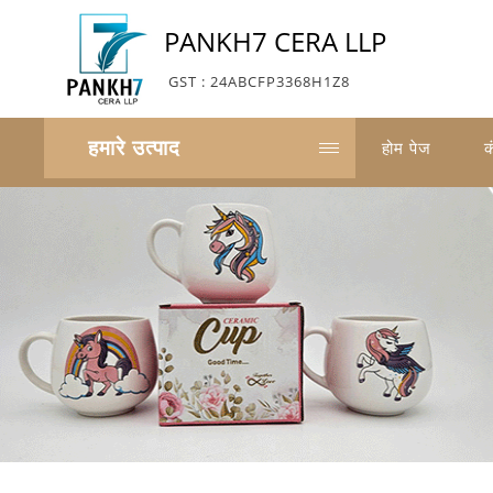
PANKH7 CERA LLP
GST : 24ABCFP3368H1Z8
हमारे उत्पाद
होम पेज
क